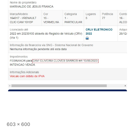
Tamanho
603 × 600
completo