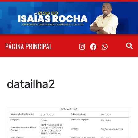
Pular
para
o
conteúdo
PÁGINA PRINCIPAL
datailha2