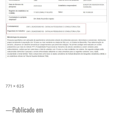
Tamanho
771 × 625
completo
Publicado em
Navegação