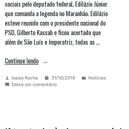
sociais pelo deputado federal, Edilázio Júnior
que comanda a legenda no Maranhão. Edilázio
esteve reunido com o presidente nacional do
PSD, Gilberto Kassab e ficou acertado que
além de São Luís e Imperatriz, todas as …
“Edilázio
Continue lendo
diz
que
Publicado
Publicado
Isaias Rocha
31/10/2019
Notícias
por
em
em
Deixe um comentário
PSD
Edilázio
terá
diz
que
candidatos
PSD
em
terá
candidatos
São