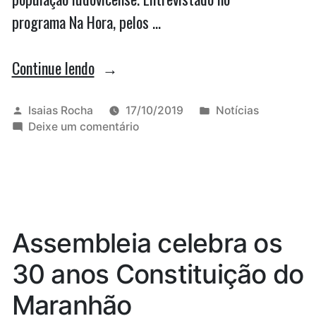
programa Na Hora, pelos …
““Com
Continue lendo
13
anos
Publicado
Publicado
Isaias Rocha
17/10/2019
Notícias
por
em
em
Deixe um comentário
desatualizado,
“Com
Plano
13
anos
Diretor
desatualizado,
é
Plano
Diretor
como
Assembleia celebra os
é
indigente”,
como
30 anos Constituição do
diz
indigente”,
diz
Marquinhos”
Maranhão
Marquinhos