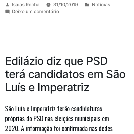
gratuidade
Publicado
Publicado
Isaias Rocha
31/10/2019
Notícias
por
em
em
Deixe um comentário
nos
Duarte
ônibus
pede
gratuidade
a
nos
inscritos
ônibus
a
no
Edilázio diz que PSD
inscritos
ENEM”
no
terá candidatos em São
ENEM
Luís e Imperatriz
São Luís e Imperatriz terão candidaturas
próprias do PSD nas eleições municipais em
2020. A informação foi confirmada nas dedes