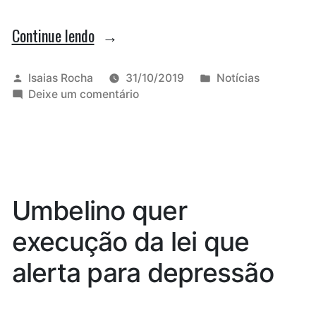
“‘Atentado
Continue lendo
à
democracia’,
Publicado
Publicado
Isaias Rocha
31/10/2019
Notícias
por
em
em
Deixe um comentário
diz
‘Atentado
Eliziane
à
democracia’,
sobre
diz
‘novo
Eliziane
sobre
AI5’”
Umbelino quer
‘novo
AI5’
execução da lei que
alerta para depressão