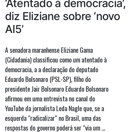
‘Atentado à democracia’,
em
Luís
São
diz Eliziane sobre ‘novo
e
Luís
e
Imperatriz”
AI5’
Imperatriz
A senadora maranhense Eliziane Gama
(Cidadania) classificou como um atentado à
democracia, a a declaração do deputado
Eduardo Bolsonaro (PSL-SP), filho do
presidente Jair Bolsonaro Eduardo Bolsonaro
afirmou em uma entrevista no canal do
YouTube da jornalista Leda Nagle que, se a
esquerda “radicalizar” no Brasil, uma das
respostas do governo poderá ser “via um …