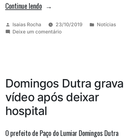
“Câmara
Continue lendo
aprova
acordo
Publicado
Publicado
Isaias Rocha
23/10/2019
Notícias
por
em
em
Deixe um comentário
de
Câmara
uso
aprova
acordo
da
de
base
uso
da
de
Domingos Dutra grava
base
Alcântara”
de
vídeo após deixar
Alcântara
hospital
O prefeito de Paço do Lumiar Domingos Dutra