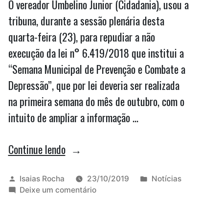
O vereador Umbelino Junior (Cidadania), usou a
tribuna, durante a sessão plenária desta
quarta-feira (23), para repudiar a não
execução da lei n° 6.419/2018 que institui a
“Semana Municipal de Prevenção e Combate a
Depressão”, que por lei deveria ser realizada
na primeira semana do mês de outubro, com o
intuito de ampliar a informação …
“Umbelino
Continue lendo
quer
execução
Publicado
Publicado
Isaias Rocha
23/10/2019
Notícias
por
em
em
Deixe um comentário
da
Umbelino
lei
quer