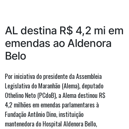
execução
que
da
alerta
lei
que
para
AL destina R$ 4,2 mi em
alerta
depressão”
para
emendas ao Aldenora
depressão
Belo
Por iniciativa do presidente da Assembleia
Legislativa do Maranhão (Alema), deputado
Othelino Neto (PCdoB), a Alema destinou R$
4,2 milhões em emendas parlamentares à
Fundação Antônio Dino, instituição
mantenedora do Hospital Aldenora Bello,