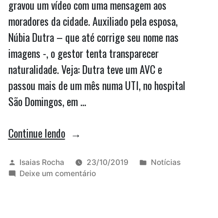
gravou um vídeo com uma mensagem aos
moradores da cidade. Auxiliado pela esposa,
Núbia Dutra – que até corrige seu nome nas
imagens -, o gestor tenta transparecer
naturalidade. Veja: Dutra teve um AVC e
passou mais de um mês numa UTI, no hospital
São Domingos, em …
“Domingos
Continue lendo
Dutra
grava
Publicado
Publicado
Isaias Rocha
23/10/2019
Notícias
por
em
em
Deixe um comentário
vídeo
Domingos
após
Dutra
grava
deixar
vídeo