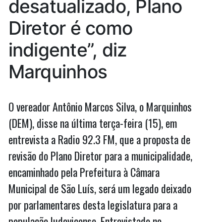
desatualizado, Plano
câncer
o
câncer
de
Diretor é como
de
mama”
mama
indigente”, diz
Marquinhos
O vereador Antônio Marcos Silva, o Marquinhos
(DEM), disse na última terça-feira (15), em
entrevista a Radio 92.3 FM, que a proposta de
revisão do Plano Diretor para a municipalidade,
encaminhado pela Prefeitura à Câmara
Municipal de São Luís, será um legado deixado
por parlamentares desta legislatura para a
população ludovicense. Entrevistado no