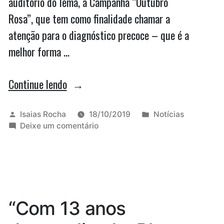
auditório do Iema, a Campanha “Outubro
Rosa”, que tem como finalidade chamar a
atenção para o diagnóstico precoce – que é a
melhor forma …
“Bacabeira
Continue lendo
lança
campanha
Publicado
Publicado
Isaias Rocha
18/10/2019
Notícias
por
em
em
Deixe um comentário
“Outubro
Bacabeira
Rosa”
lança
campanha
para
“Outubro
sensibilizar
Rosa”
para
sobre
“Com 13 anos
sensibilizar
o
sobre