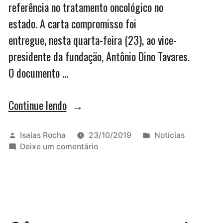
referência no tratamento oncológico no
estado. A carta compromisso foi
entregue, nesta quarta-feira (23), ao vice-
presidente da fundação, Antônio Dino Tavares.
O documento …
“AL
Continue lendo
destina
R$
Publicado
Publicado
Isaias Rocha
23/10/2019
Notícias
por
em
em
Deixe um comentário
4,2
AL
mi
destina
R$
em
4,2
emendas
mi
em
ao