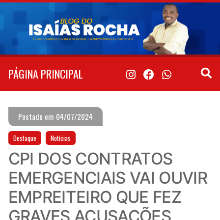
Pular
para
o
conteúdo
PÁGINA PRINCIPAL
Postado em 04/07/2024
Destaque
Notícias
CPI DOS CONTRATOS
EMERGENCIAIS VAI OUVIR
EMPREITEIRO QUE FEZ
GRAVES ACUSAÇÕES