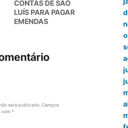
j
CONTAS DE SÃO
LUÍS PARA PAGAR
d
EMENDAS
n
o
s
omentário
a
j
j
m
a
não será publicado.
Campos
os com
*
m
f