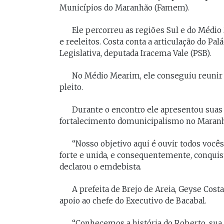
[Braide], porque nós temos
Municípios do Maranhão (Famem).
Vossa Excelência 
muito mais convergências do
fora."
Ele percorreu as regiões Sul e do Médio
que divergências, somos da
e reeleitos. Costa conta a articulação do Pa
mesma geração.
Legislativa, deputada Iracema Vale (PSB).
PAULO V
Desembarg
FELIPE CAMARÃO
No Médio Mearim, ele conseguiu reunir 1
maranhens
Procurador federal de
pleito.
de 2007. Oc
carreira e professor da
diretor da 
UFMA, foi presidente do
da Magistra
Durante o encontro ele apresentou suas
Procon/MA e atuou como
Maranhão 
fortalecimento domunicipalismo no Maranh
secretários da Segep,
biênio 2017
Secma, Segov e Seduc. É
corregedor-
vice-governador do
“Nosso objetivo aqui é ouvir todos você
do Maranhã
Maranhão desde 2023.
forte e unida, e consequentemente, conquis
2020/2022. 
do Tribunal
declarou o emdebista.
Maranhão p
2022/2024.
A prefeita de Brejo de Areia, Geyse Cost
apoio ao chefe do Executivo de Bacabal.
“Conhecemos a história do Roberto, sua 