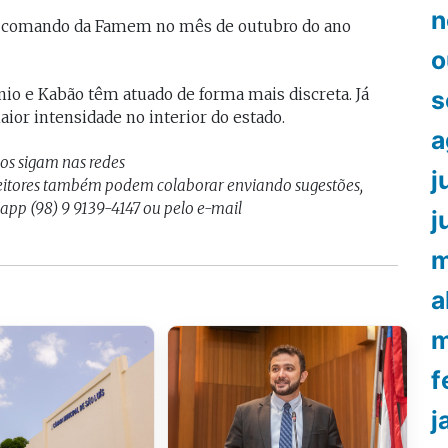
n
 o comando da Famem no mês de outubro do ano
o
nio e Kabão têm atuado de forma mais discreta. Já
s
r intensidade no interior do estado.
a
nos sigam nas redes
j
Leitores também podem colaborar enviando sugestões,
sapp (98) 9 9139-4147 ou pelo e-mail
j
m
a
m
f
j