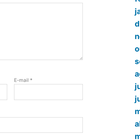
j
d
n
o
s
a
E-mail
*
j
j
m
a
m