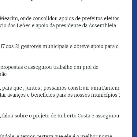
que eu estou
juízes e servidores"
 Mearim, onde consolidou apoios de prefeitos eleitos
lácio dos Leões e apoio da presidente da Assembleia
FROZ SOBRINHO
Ingressou no Ministério
ELTEN
Público Estadual em 1992,
ador
onde foi Promotor de
7 dos 21 gestores municipais e obteve apoio para o
e desde março
Justiça. Como
upou o cargo de
desembargador exerceu a
Escola Superior
função de corregedor geral
tura do
 propostas e assegurou trabalho em prol do
da Justiça do Maranhão no
(ESMAM) no
biênio 2022/2024. É
ão.
/2018 e de
presidente do TJMA no
geral da Justiça
biênio 2024/2026.
s, para que , juntos , possamos construir uma Famem
o no biênio
tar avanços e benefícios para os nossos municípios”,
Foi presidente
 de Justiça do
ara o Biênio
a, falou sobre o projeto de Roberto Costa e assegurou
índole, e temos certeza que ele é o melhor nome