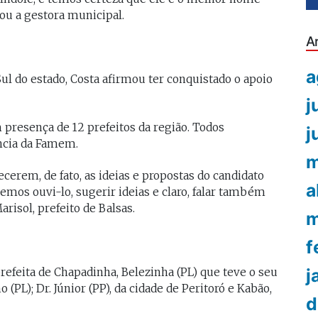
ou a gestora municipal.
A
a
ul do estado, Costa afirmou ter conquistado o apoio
j
presença de 12 prefeitos da região. Todos
j
ncia da Famem.
m
ecerem, de fato, as ideias e propostas do candidato
a
os ouvi-lo, sugerir ideias e claro, falar também
risol, prefeito de Balsas.
m
f
j
efeita de Chapadinha, Belezinha (PL) que teve o seu
PL); Dr. Júnior (PP), da cidade de Peritoró e Kabão,
d