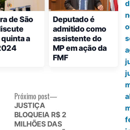
d
n
a de São
Deputado é
o
discute
admitido como
 quinta a
assistente do
s
2024
MP em ação da
a
FMF
j
j
m
Próximo
Próximo post
a
or:
post:
JUSTIÇA
m
BLOQUEIA R$ 2
f
MILHÕES DAS