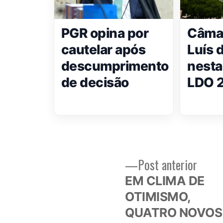
PGR opina por
Câmar
cautelar após
Luís 
descumprimento
nesta
de decisão
LDO 
Post
Post anterior
Navegação
anteri
EM CLIMA DE
de
OTIMISMO,
QUATRO NOVOS
Post