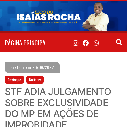
Pular
para
o
conteúdo
PÁGINA PRINCIPAL
Postado em 26/08/2022
Destaque
Notícias
STF ADIA JULGAMENTO
SOBRE EXCLUSIVIDADE
DO MP EM AÇÕES DE
IMPROBIDADE