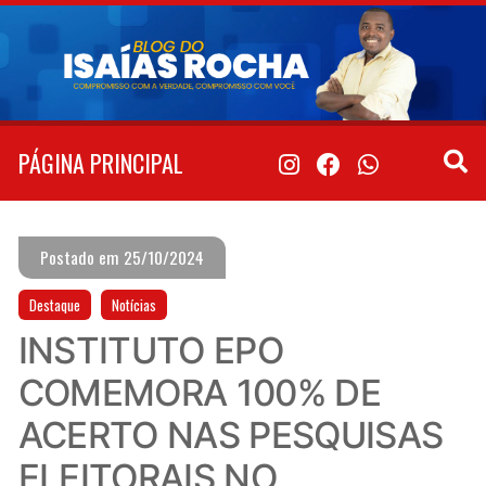
Pular
para
o
conteúdo
PÁGINA PRINCIPAL
Postado em 25/10/2024
Destaque
Notícias
INSTITUTO EPO
COMEMORA 100% DE
ACERTO NAS PESQUISAS
ELEITORAIS NO